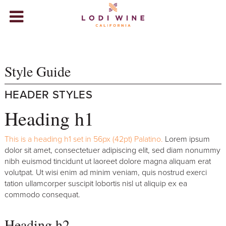
Lodi Wine
WINERIES
Style Guide
VISIT
ABOUT LODI
HEADER STYLES
Heading h1
WINE STORE
+
EVENTS
This is a heading h1 set in 56px (42pt) Palatino.
Lorem ipsum
dolor sit amet, consectetuer adipiscing elit, sed diam nonummy
BLOG
nibh euismod tincidunt ut laoreet dolore magna aliquam erat
volutpat. Ut wisi enim ad minim veniam, quis nostrud exerci
tation ullamcorper suscipit lobortis nisl ut aliquip ex ea
VIDEOS
commodo consequat.
Heading h2